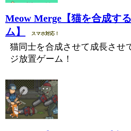
Meow Merge【猫を合成
ム】
スマホ対応！
猫同士を合成させて成長させ
ジ放置ゲーム！