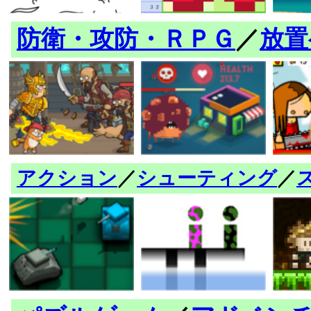
防衛・攻防・ＲＰＧ
／
放置
アクション
／
シューティング
／