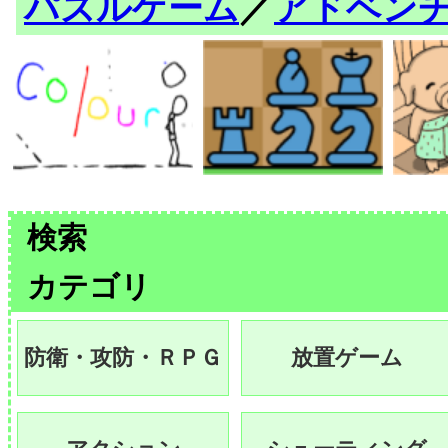
パズルゲーム
／
アドベン
検索
カテゴリ
防衛・攻防・ＲＰＧ
放置ゲーム