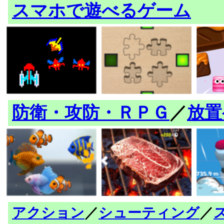
スマホで遊べるゲーム
防衛・攻防・ＲＰＧ
／
放置
アクション
／
シューティング
／