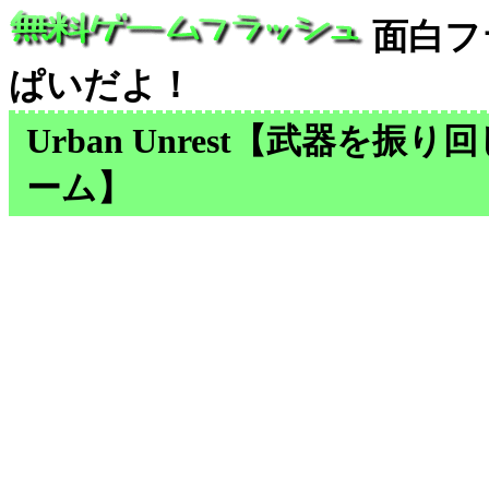
面白フ
ぱいだよ！
Urban Unrest【武器を
ーム】