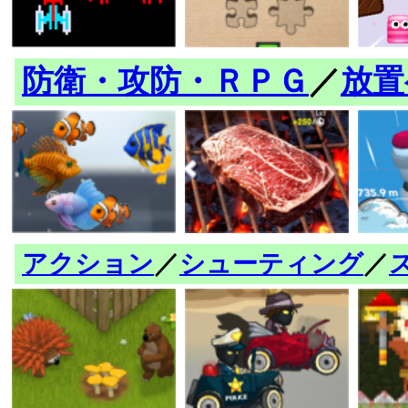
防衛・攻防・ＲＰＧ
／
放置
アクション
／
シューティング
／