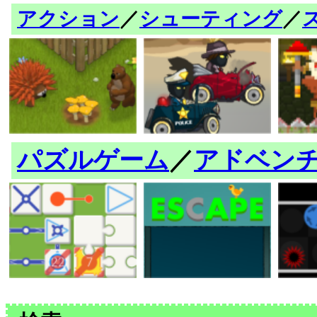
アクション
／
シューティング
／
パズルゲーム
／
アドベン