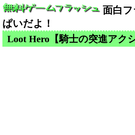
面白フ
ぱいだよ！
Loot Hero【騎士の突進ア