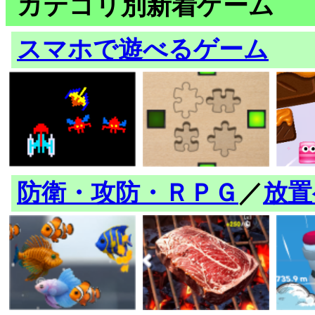
カテゴリ別新着ゲーム
スマホで遊べるゲーム
防衛・攻防・ＲＰＧ
／
放置