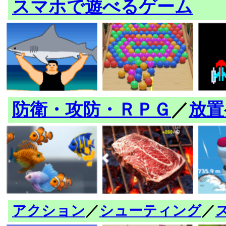
スマホで遊べるゲーム
防衛・攻防・ＲＰＧ
／
放置
アクション
／
シューティング
／