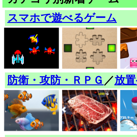
スマホで遊べるゲーム
防衛・攻防・ＲＰＧ
／
放置