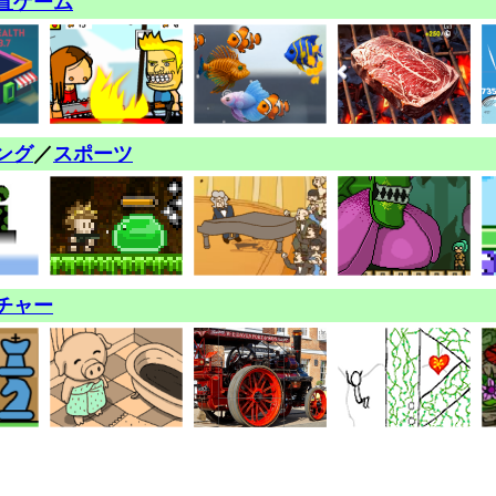
置ゲーム
ング
／
スポーツ
チャー