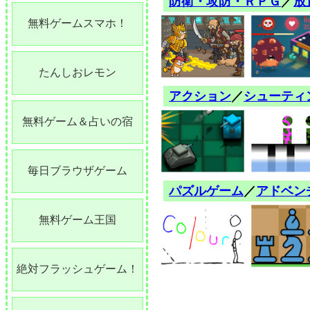
防衛・攻防・ＲＰＧ
／
放
無料ゲームスマホ！
たんしおレモン
アクション
／
シューティ
無料ゲーム＆占いの宿
毎日ブラウザゲーム
パズルゲーム
／
アドベン
無料ゲーム王国
絶対フラッシュゲーム！